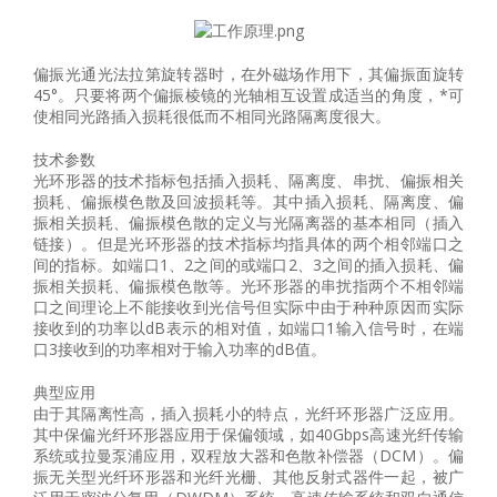
偏振光通光法拉第旋转器时，在外磁场作用下，其偏振面旋转
45°。只要将两个偏振棱镜的光轴相互设置成适当的角度，*可
使相同光路插入损耗很低而不相同光路隔离度很大。
技术参数
光环形器的技术指标包括插入损耗、隔离度、串扰、偏振相关
损耗、偏振模色散及回波损耗等。其中插入损耗、隔离度、偏
振相关损耗、偏振模色散的定义与光隔离器的基本相同（插入
链接）。但是光环形器的技术指标均指具体的两个相邻端口之
间的指标。如端口1、2之间的或端口2、3之间的插入损耗、偏
振相关损耗、偏振模色散等。光环形器的串扰指两个不相邻端
口之间理论上不能接收到光信号但实际中由于种种原因而实际
接收到的功率以dB表示的相对值，如端口1输入信号时，在端
口3接收到的功率相对于输入功率的dB值。
典型应用
由于其隔离性高，插入损耗小的特点，光纤环形器广泛应用。
其中保偏光纤环形器应用于保偏领域，如40Gbps高速光纤传输
系统或拉曼泵浦应用，双程放大器和色散补偿器（DCM）。偏
振无关型光纤环形器和光纤光栅、其他反射式器件一起，被广