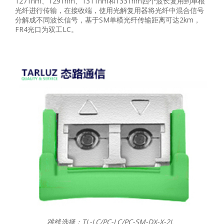
1271nm、1291nm、1311nm和1331nm四个波长复用到单根
光纤进行传输，在接收端，使用光解复用器将光纤中混合信号
分解成不同波长信号，基于SM单模光纤传输距离可达2km，
FR4光口为双工LC。
跳线选择：TL-LC/PC-LC/PC-SM-DX-X-2L