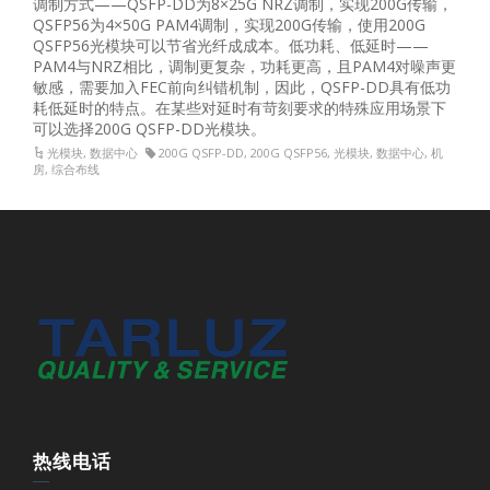
调制方式——QSFP-DD为8×25G NRZ调制，实现200G传输，
QSFP56为4×50G PAM4调制，实现200G传输，使用200G
QSFP56光模块可以节省光纤成成本。低功耗、低延时——
PAM4与NRZ相比，调制更复杂，功耗更高，且PAM4对噪声更
敏感，需要加入FEC前向纠错机制，因此，QSFP-DD具有低功
耗低延时的特点。在某些对延时有苛刻要求的特殊应用场景下
可以选择200G QSFP-DD光模块。
光模块
,
数据中心
200G QSFP-DD
,
200G QSFP56
,
光模块
,
数据中心
,
机
房
,
综合布线
热线电话