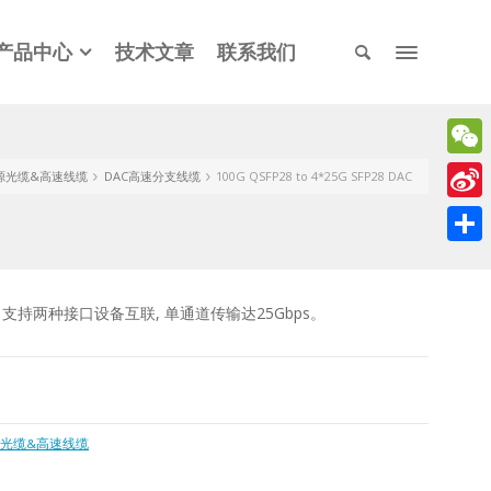
产品中心
技术文章
联系我们
WeCh
源光缆&高速线缆
DAC高速分支线缆
100G QSFP28 to 4*25G SFP28 DAC
Sina
Weib
分
享
SFP28 支持两种接口设备互联, 单通道传输达25Gbps。
光缆&高速线缆